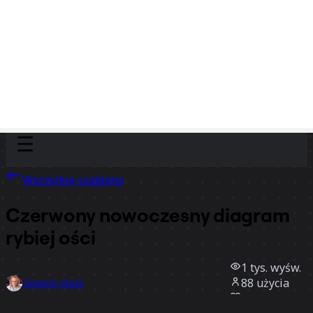
Discover
Według zespołu
Według rozmiaru
Wszystkie szablony
Czerwony nowoczesny diagram
rybiej ości
1 tys.
wyśw.
88
użycia
Deanne Watt
0
polubienia