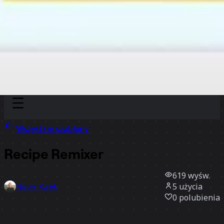
Discover
Według zespołu
Według rozmiaru
Wszystkie szablony
Recipe Remixer
619
wyśw.
5
użycia
Nicole Kurek
0
polubienia
Użyj szablonu