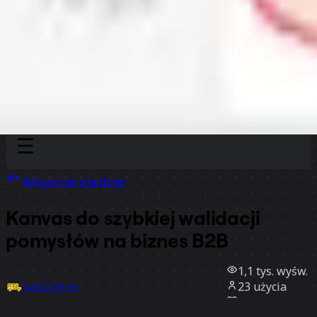
Discover
Według zespołu
Według rozmiaru
Wszystkie szablony
Kanvas do szybkiej walidacji
pomysłów na biznes B2B
1,1 tys.
wyśw.
23
użycia
Scotty Allen
17
polubienia