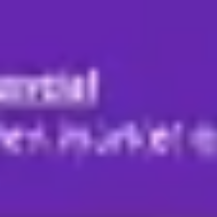
Miroverse
Szablony
Dla Ciebie
Oparte na AI
Według zastosowania