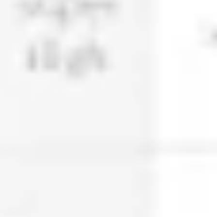
Ideacja i burze mózgów