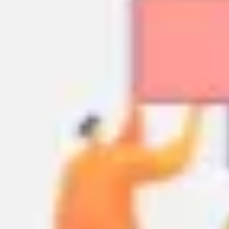
Ideacja i burze mózgów