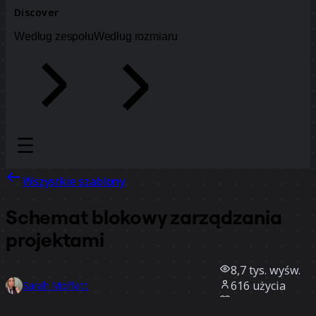
Discover
Według zespołu
Według rozmiaru
Wszystkie szablony
Schemat blokowy zarządzania
projektami
8,7 tys.
wyśw.
616
użycia
Sarah Moffatt
126
polubienia