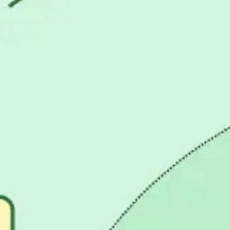
Ideacja i burze mózgów