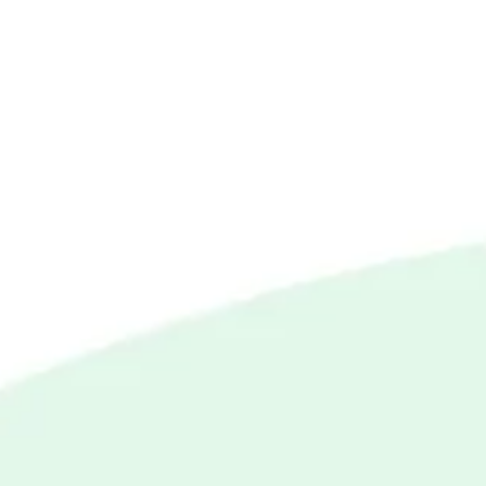
Miroverse
Szablony
Dla Ciebie
Oparte na AI
Według zastosowania