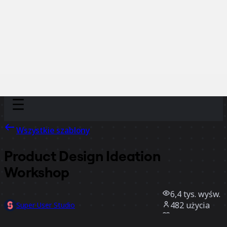
Discover
Według zespołu
Według rozmiaru
Wszystkie szablony
Product Design Ideation
Workshop
6,4 tys.
wyśw.
482
użycia
Super User Studio
90
polubienia