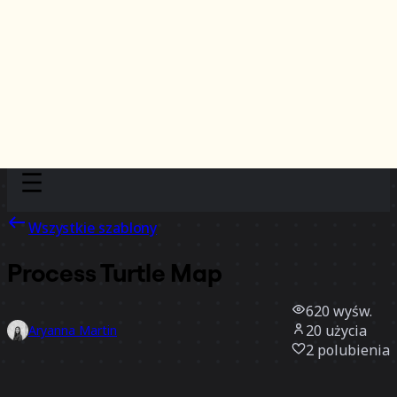
Discover
Według zespołu
Według rozmiaru
Wszystkie szablony
Process Turtle Map
620
wyśw.
20
użycia
Aryanna Martin
2
polubienia
Użyj szablonu