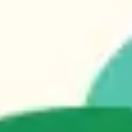
Ideacja i burze mózgów