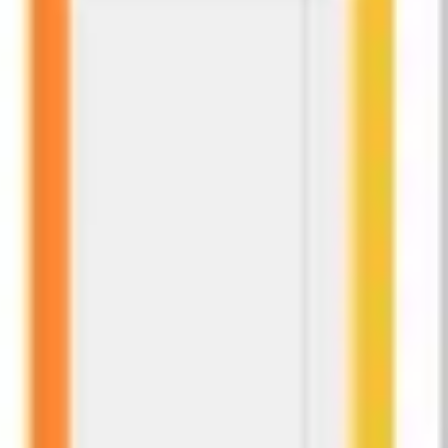
Wireframing i tworzenie prototypów