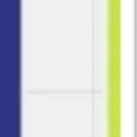
Ideacja i burze mózgów