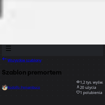
Discover
Według zespołu
Według rozmiaru
Wszystkie szablony
Szablon premortem
1,2 tys.
wyśw.
20
użycia
Rodolfo Pernambuco
1
polubienia
Użyj szablonu