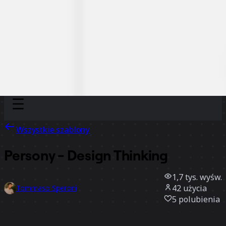
Discover
Według zespołu
Według rozmiaru
Wszystkie szablony
Persony - Design Thinking
1,7 tys.
wyśw.
42
użycia
Tommaso Speroni
5
polubienia
Użyj szablonu