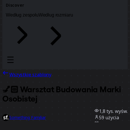
Discover
Według zespołu
Według rozmiaru
Wszystkie szablony
💅🏻 Warsztat Budowania Marki
Osobistej
1,8 tys.
wyśw.
59
użycia
Something Familiar
9
polubienia