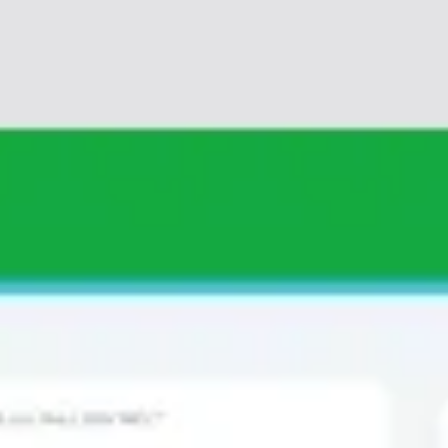
Ideacja i burze mózgów