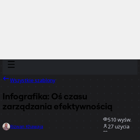
Discover
Według zespołu
Według rozmiaru
Wszystkie szablony
Infografika: Oś czasu
zarządzania efektywnością
510
wyśw.
27
użycia
Rizwan Khawaja
1
polubienia