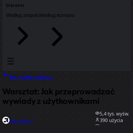
Discover
Według zespołu
Według rozmiaru
Wszystkie szablony
Warsztat: Jak przeprowadzać
wywiady z użytkownikami
5,4 tys.
wyśw.
390
użycia
NanoGiants
81
polubienia