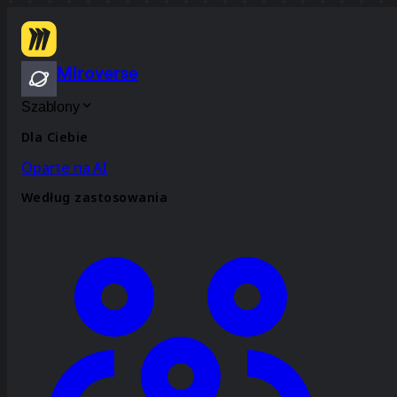
Miroverse
Szablony
Dla Ciebie
Oparte na AI
Według zastosowania