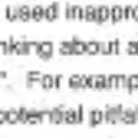
Ideacja i burze mózgów