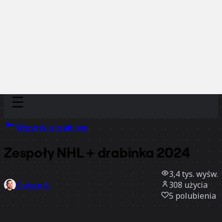
Discover
Według zespołu
Według rozmiaru
Wszystkie szablony
Zespoły NHL + drabinka 2024
3,4 tys.
wyśw.
308
użycia
Graham G.
5
polubienia
Użyj szablonu