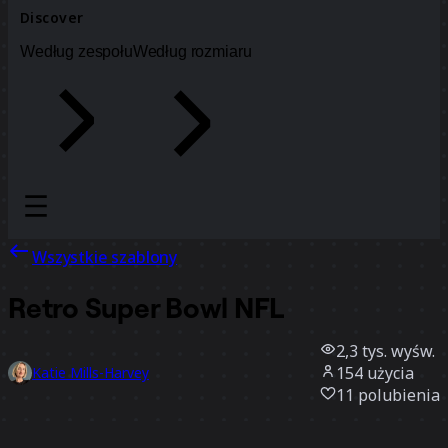
Discover
Według zespołu
Według rozmiaru
Wszystkie szablony
Retro Super Bowl NFL
2,3 tys.
wyśw.
154
użycia
Katie Mills-Harvey
11
polubienia
Użyj szablonu