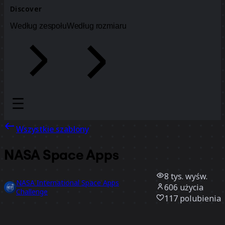
Discover
Według zespołu
Według rozmiaru
Wszystkie szablony
NASA Space Apps
8 tys.
wyśw.
NASA International Space Apps
606
użycia
Challenge
117
polubienia
Użyj szablonu