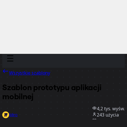
Discover
Według zespołu
Według rozmiaru
Wszystkie szablony
Szablon prototypu aplikacji
mobilnej
4,2 tys.
wyśw.
243
użycia
Miro
3
polubienia