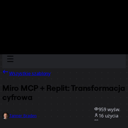
Discover
Według zespołu
Według rozmiaru
Wszystkie szablony
Miro MCP + Replit: Transformacja
cyfrowa
959
wyśw.
16
użycia
Tanner Braden
3
polubienia