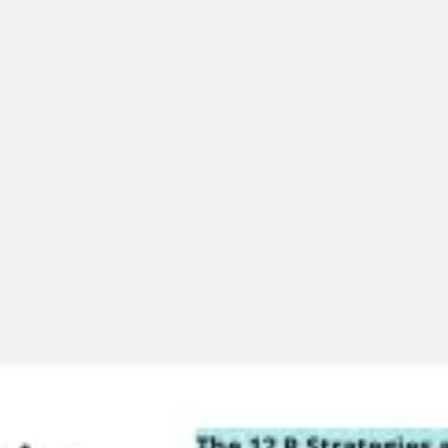
Miroverse
Szablony
Dla Ciebie
Oparte na AI
Według zastosowania