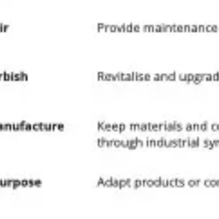
Ideacja i burze mózgów