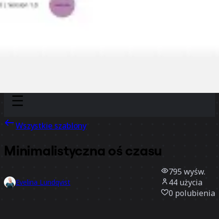
Discover
Według zespołu
Według rozmiaru
Wszystkie szablony
Minimalistyczna oś czasu
795
wyśw.
44
użycia
Evelina Lundqvist
0
polubienia
Użyj szablonu