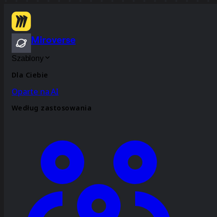
Miroverse
Szablony
Dla Ciebie
Oparte na AI
Według zastosowania