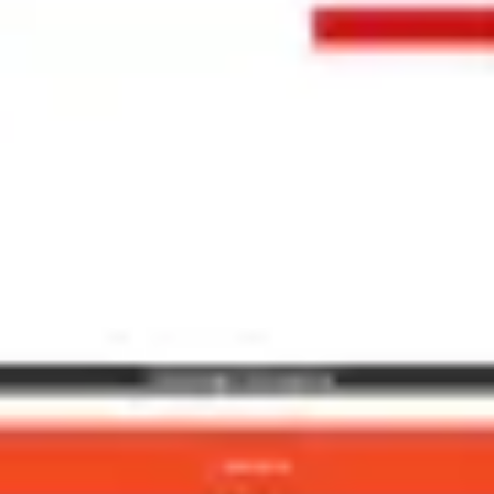
Ideacja i burze mózgów