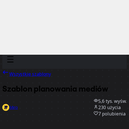
Discover
Według zespołu
Według rozmiaru
Wszystkie szablony
Szablon planowania mediów
5,6 tys.
wyśw.
230
użycia
Miro
7
polubienia
Użyj szablonu