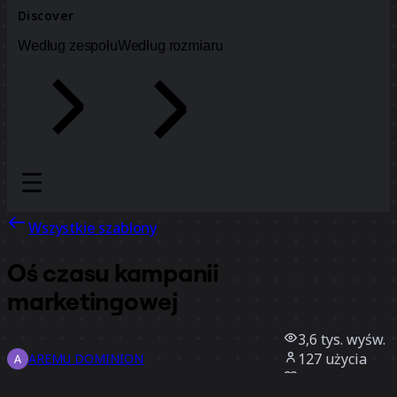
Discover
Według zespołu
Według rozmiaru
Wszystkie szablony
Oś czasu kampanii
marketingowej
3,6 tys.
wyśw.
127
użycia
AREMU DOMINION
32
polubienia