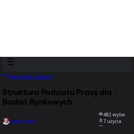
Discover
Według zespołu
Według rozmiaru
Wszystkie szablony
Struktura Podziału Pracy dla
Badań Rynkowych
482
wyśw.
7
użycia
Deanne Watt
2
polubienia