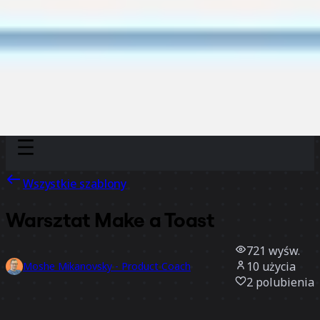
Discover
Według zespołu
Według rozmiaru
Wszystkie szablony
Warsztat Make a Toast
721
wyśw.
10
użycia
Moshe Mikanovsky - Product Coach
2
polubienia
Użyj szablonu