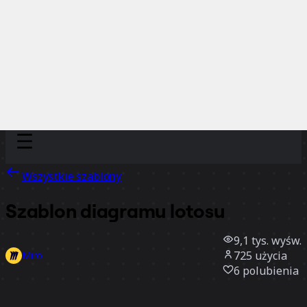
Discover
Według zespołu
Według rozmiaru
Wszystkie szablony
Szablon diagramu lotosu
9,1 tys.
wyśw.
725
użycia
Miro
6
polubienia
Użyj szablonu