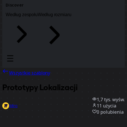
Discover
Według zespołu
Według rozmiaru
Wszystkie szablony
Prototypy Lokalizacji
1,7 tys.
wyśw.
11
użycia
Miro
0
polubienia
Użyj szablonu