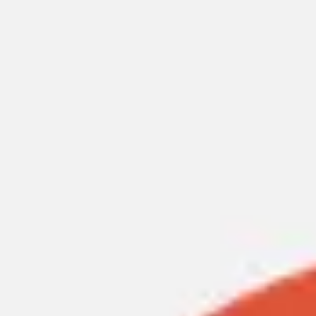
Miroverse
Szablony
Dla Ciebie
Oparte na AI
Według zastosowania