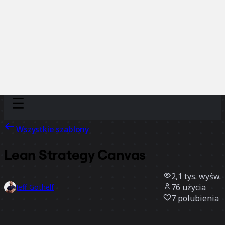
Discover
Według zespołu
Według rozmiaru
Wszystkie szablony
Lean Strategy Canvas
2,1 tys.
wyśw.
76
użycia
Jeff Gothelf
7
polubienia
Użyj szablonu