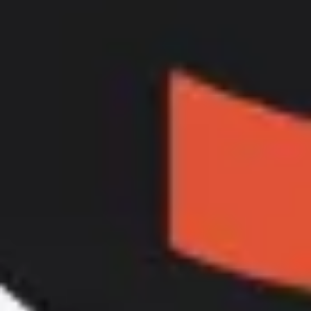
Ideacja i burze mózgów