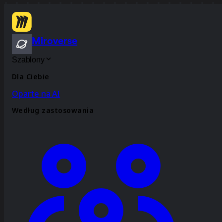
Miroverse
Szablony
Dla Ciebie
Oparte na AI
Według zastosowania