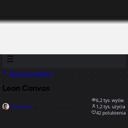
Discover
Według zespołu
Według rozmiaru
Wszystkie szablony
Lean Canvas
6,2 tys.
wyśw.
1,2 tys.
użycia
Ash Maurya
42
polubienia
Użyj szablonu