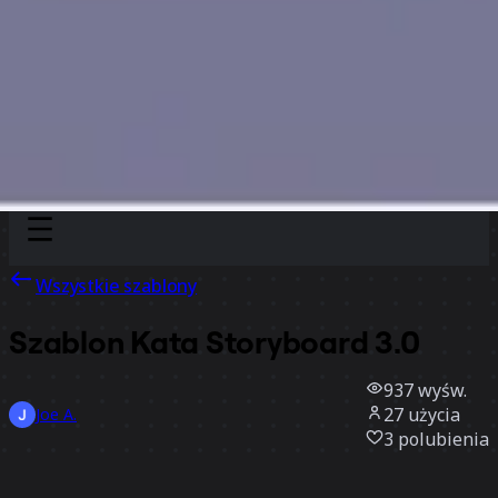
Discover
Według zespołu
Według rozmiaru
Wszystkie szablony
Szablon Kata Storyboard 3.0
937
wyśw.
27
użycia
Joe A.
3
polubienia
Użyj szablonu