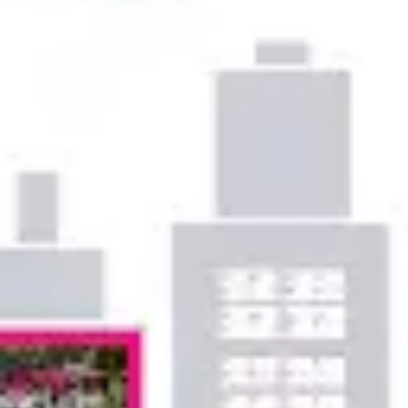
Ideacja i burze mózgów