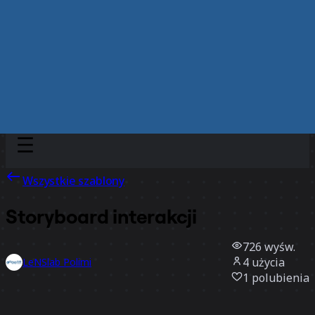
Discover
Według zespołu
Według rozmiaru
Wszystkie szablony
Storyboard interakcji
726
wyśw.
4
użycia
LeNSlab Polimi
1
polubienia
Użyj szablonu