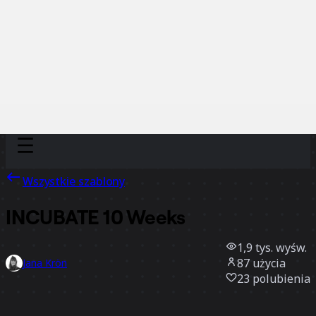
Discover
Według zespołu
Według rozmiaru
Wszystkie szablony
INCUBATE 10 Weeks
1,9 tys.
wyśw.
87
użycia
Jana Krön
23
polubienia
Użyj szablonu