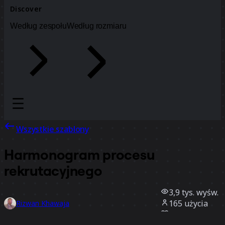
Discover
Według zespołu
Według rozmiaru
Wszystkie szablony
Harmonogram procesu
rekrutacyjnego
3,9 tys.
wyśw.
165
użycia
Rizwan Khawaja
45
polubienia