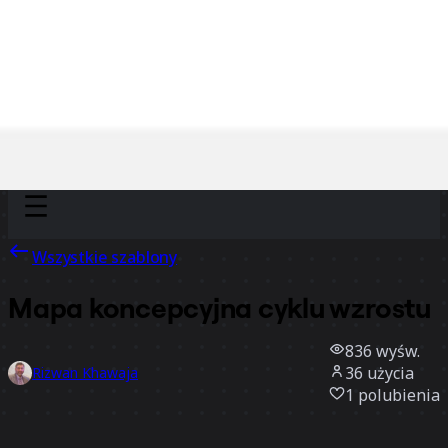
Discover
Według zespołu
Według rozmiaru
Wszystkie szablony
Mapa koncepcyjna cyklu wzrostu
836
wyśw.
36
użycia
Rizwan Khawaja
1
polubienia
Użyj szablonu