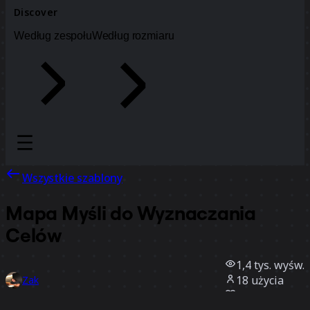
Discover
Według zespołu
Według rozmiaru
Wszystkie szablony
Mapa Myśli do Wyznaczania
Celów
1,4 tys.
wyśw.
18
użycia
Zak
1
polubienia