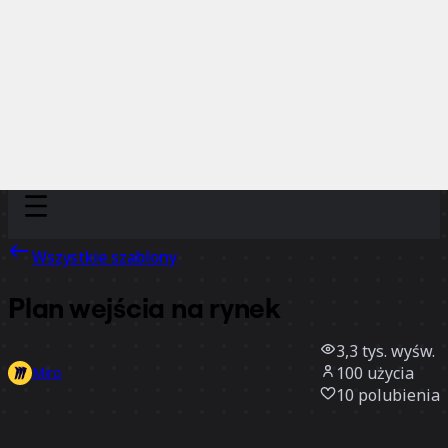
Discover
Według zespołu
Według rozmiaru
Wszystkie szablony
Plan wejścia na rynek
3,3 tys.
wyśw.
100
użycia
Miro
10
polubienia
Użyj szablonu