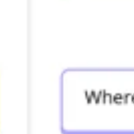
Ideacja i burze mózgów