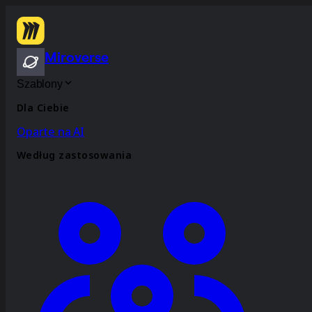
Miroverse
Szablony
Dla Ciebie
Oparte na AI
Według zastosowania