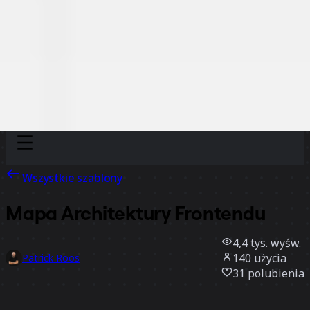
Discover
Według zespołu
Według rozmiaru
Wszystkie szablony
Mapa Architektury Frontendu
4,4 tys.
wyśw.
140
użycia
Patrick Roos
31
polubienia
Użyj szablonu