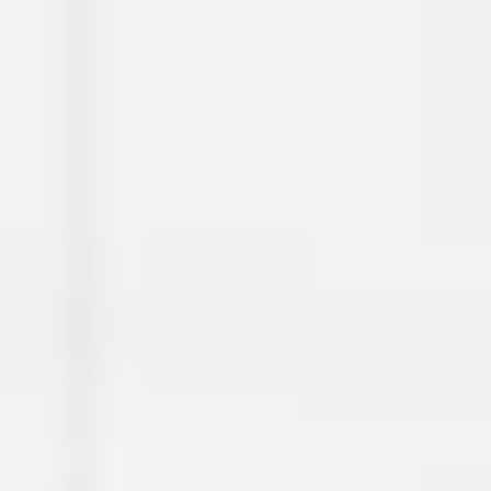
Miroverse
Szablony
Dla Ciebie
Oparte na AI
Według zastosowania