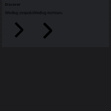
Discover
Według zespołu
Według rozmiaru
Wszystkie szablony
Od...Do eksploracja
1,4 tys.
wyśw.
10
użycia
mct
16
polubienia
Użyj szablonu