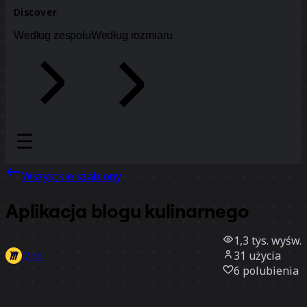
Discover
Według zespołu
Według rozmiaru
Wszystkie szablony
Aplikacja blogu kulinarnego
1,3 tys.
wyśw.
31
użycia
Miro
6
polubienia
Użyj szablonu