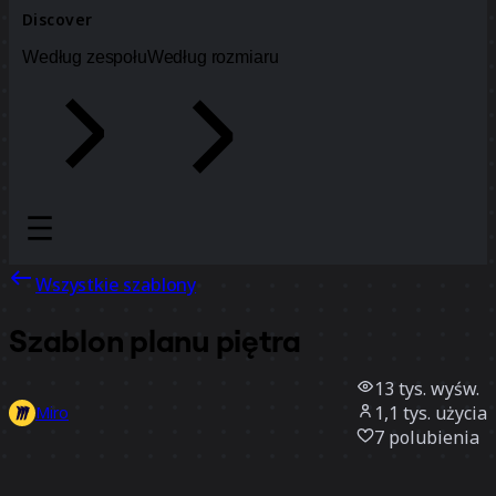
Discover
Według zespołu
Według rozmiaru
Wszystkie szablony
Szablon planu piętra
13 tys.
wyśw.
1,1 tys.
użycia
Miro
7
polubienia
Użyj szablonu