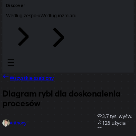
Discover
Według zespołu
Według rozmiaru
Wszystkie szablony
Diagram rybi dla doskonalenia
procesów
3,7 tys.
wyśw.
126
użycia
Anthony
19
polubienia