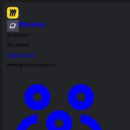
Miroverse
Szablony
Dla Ciebie
Oparte na AI
Według zastosowania