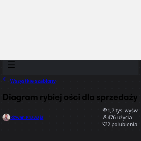
Discover
Według zespołu
Według rozmiaru
Wszystkie szablony
Diagram rybiej ości dla sprzedaży
1,7 tys.
wyśw.
476
użycia
Rizwan Khawaja
2
polubienia
Użyj szablonu