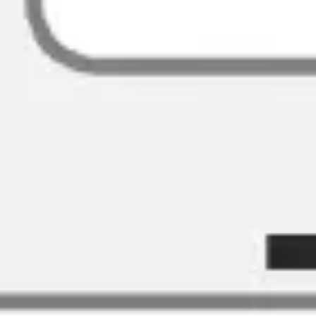
Ideacja i burze mózgów