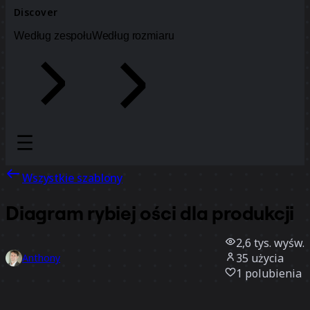
Discover
Według zespołu
Według rozmiaru
Wszystkie szablony
Diagram rybiej ości dla produkcji
2,6 tys.
wyśw.
35
użycia
Anthony
1
polubienia
Użyj szablonu