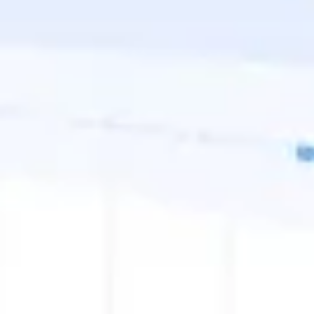
Ideacja i burze mózgów