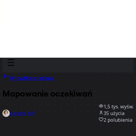
Discover
Według zespołu
Według rozmiaru
Wszystkie szablony
Mapowanie oczekiwań
1,5 tys.
wyśw.
35
użycia
Carolina Poll
2
polubienia
Użyj szablonu